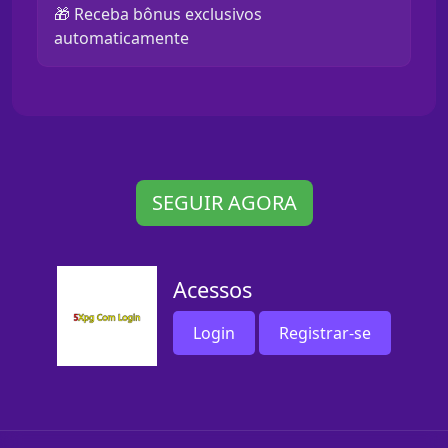
🎁 Receba bônus exclusivos
automaticamente
SEGUIR AGORA
Acessos
Login
Registrar-se