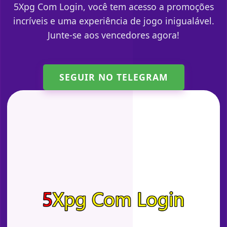
5Xpg Com Login, você tem acesso a promoções
incríveis e uma experiência de jogo inigualável.
Junte-se aos vencedores agora!
SEGUIR NO TELEGRAM