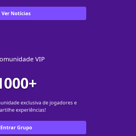
Ver Notícias
Comunidade VIP
1000+
unidade exclusiva de jogadores e
rtilhe experiências!
Entrar Grupo