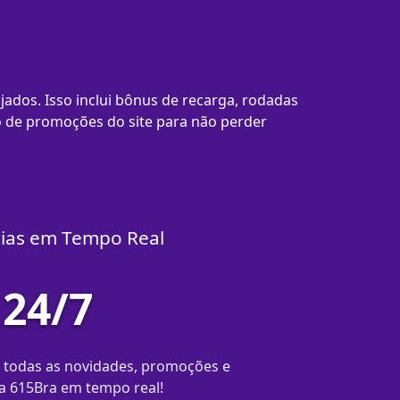
dos. Isso inclui bônus de recarga, rodadas
ão de promoções do site para não perder
cias em Tempo Real
24/7
e todas as novidades, promoções e
a 615Bra em tempo real!