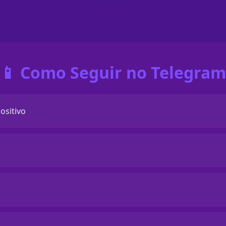
📱 Como Seguir no Telegram
ositivo