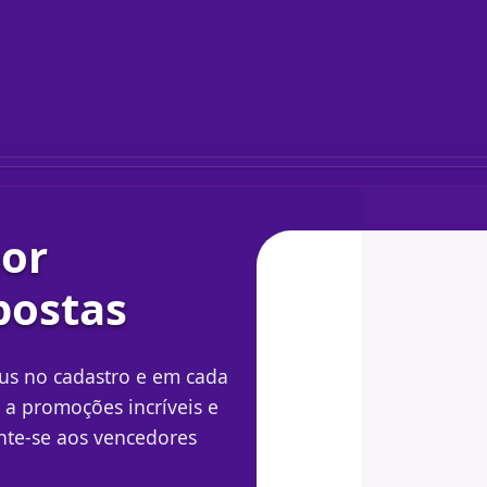
hor
postas
us no cadastro e em cada
 a promoções incríveis e
unte-se aos vencedores