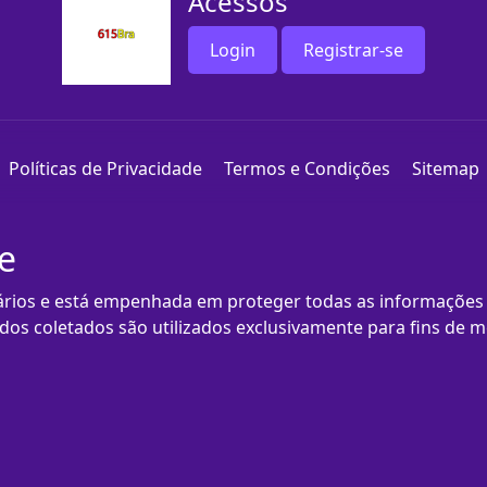
Acessos
Login
Registrar-se
Políticas de Privacidade
Termos e Condições
Sitemap
de
uários e está empenhada em proteger todas as informações
os coletados são utilizados exclusivamente para fins de m