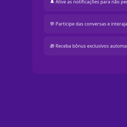
🔔 Ative as notificações para não p
💬 Participe das conversas e interaj
🎁 Receba bônus exclusivos autom