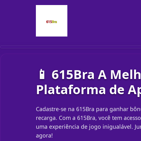
📱 615Bra A Mel
Plataforma de A
Cadastre-se na 615Bra para ganhar bôn
recarga. Com a 615Bra, você tem acesso
uma experiência de jogo inigualável. J
agora!