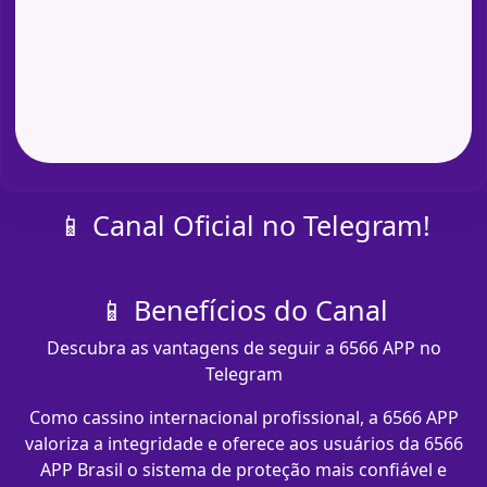
📱 Canal Oficial no Telegram!
📱 Benefícios do Canal
Descubra as vantagens de seguir a 6566 APP no
Telegram
Como cassino internacional profissional, a 6566 APP
valoriza a integridade e oferece aos usuários da 6566
APP Brasil o sistema de proteção mais confiável e