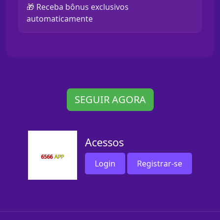
🎁 Receba bônus exclusivos
automaticamente
SEGUIR AGORA
Acessos
Login
Registrar-se