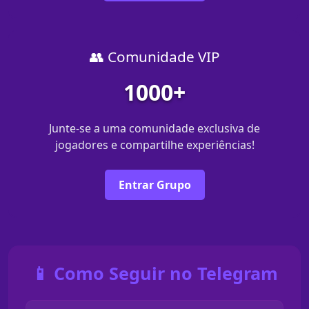
👥 Comunidade VIP
1000+
Junte-se a uma comunidade exclusiva de
jogadores e compartilhe experiências!
Entrar Grupo
📱 Como Seguir no Telegram