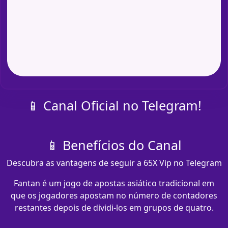
📱 Canal Oficial no Telegram!
📱 Benefícios do Canal
Descubra as vantagens de seguir a 65X Vip no Telegram
Fantan é um jogo de apostas asiático tradicional em
que os jogadores apostam no número de contadores
restantes depois de dividi-los em grupos de quatro.