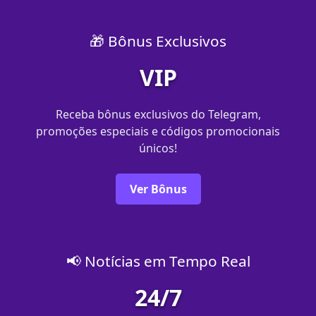
🎁 Bônus Exclusivos
VIP
Receba bônus exclusivos do Telegram,
promoções especiais e códigos promocionais
únicos!
Ver Bônus
📢 Notícias em Tempo Real
24/7