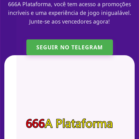
666A Plataforma, você tem acesso a promoções
incríveis e uma experiência de jogo inigualável.
Junte-se aos vencedores agora!
SEGUIR NO TELEGRAM