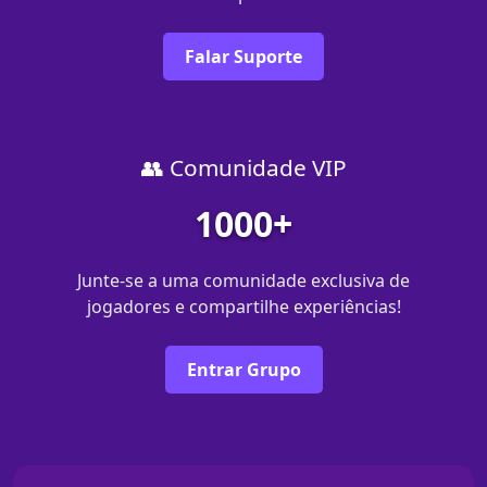
Falar Suporte
👥 Comunidade VIP
1000+
Junte-se a uma comunidade exclusiva de
jogadores e compartilhe experiências!
Entrar Grupo