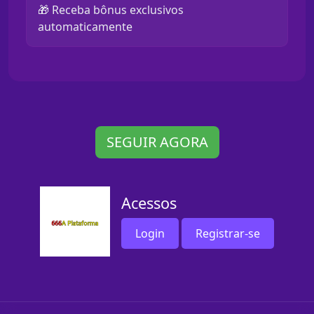
🎁 Receba bônus exclusivos
automaticamente
SEGUIR AGORA
Acessos
Login
Registrar-se