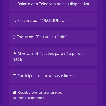
📱 Baixe o app Telegram no seu dispositivo
🔍 Procure por "@66BBOficial"
👆 Toque em "Entrar" ou "Join"
🔔 Ative as notificações para não perder
nada
💬 Participe das conversas e interaja
🎁 Receba bônus exclusivos
automaticamente