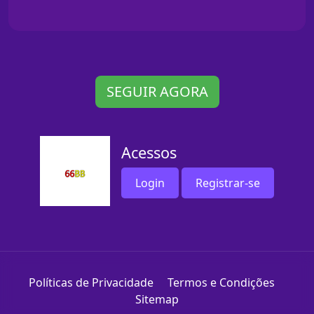
SEGUIR AGORA
Acessos
Login
Registrar-se
Políticas de Privacidade
Termos e Condições
Sitemap