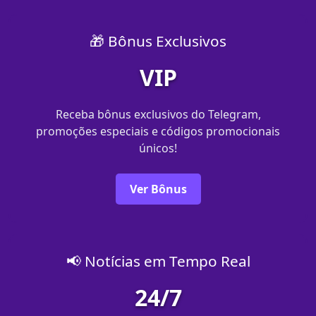
🎁 Bônus Exclusivos
VIP
Receba bônus exclusivos do Telegram,
promoções especiais e códigos promocionais
únicos!
Ver Bônus
📢 Notícias em Tempo Real
24/7