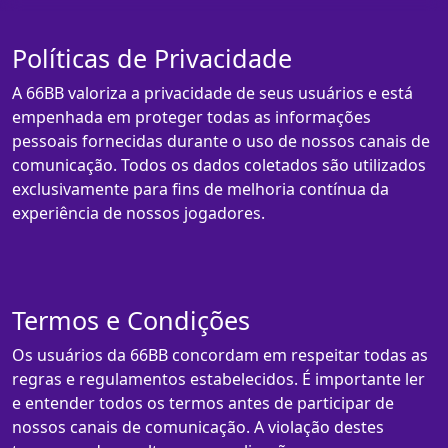
Políticas de Privacidade
A 66BB valoriza a privacidade de seus usuários e está
empenhada em proteger todas as informações
pessoais fornecidas durante o uso de nossos canais de
comunicação. Todos os dados coletados são utilizados
exclusivamente para fins de melhoria contínua da
experiência de nossos jogadores.
Termos e Condições
Os usuários da 66BB concordam em respeitar todas as
regras e regulamentos estabelecidos. É importante ler
e entender todos os termos antes de participar de
nossos canais de comunicação. A violação destes