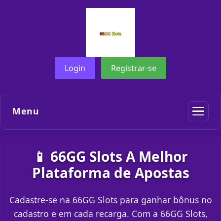
Login
Registrar-se
Menu
📱 66GG Slots A Melhor
Plataforma de Apostas
Cadastre-se na 66GG Slots para ganhar bônus no
cadastro e em cada recarga. Com a 66GG Slots,