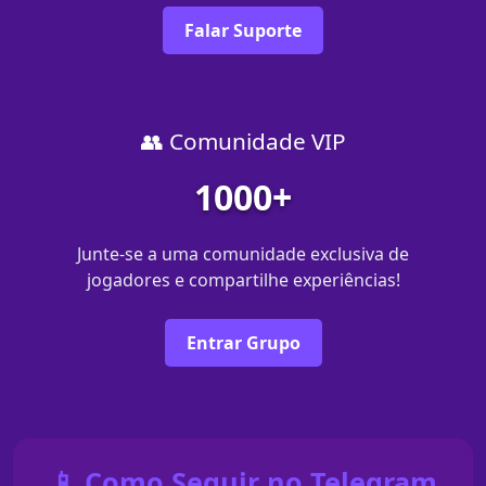
Falar Suporte
👥 Comunidade VIP
1000+
Junte-se a uma comunidade exclusiva de
jogadores e compartilhe experiências!
Entrar Grupo
📱 Como Seguir no Telegram