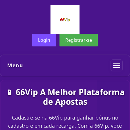
Login
Registrar-se
Menu
📱 66Vip A Melhor Plataforma
de Apostas
Cadastre-se na 66Vip para ganhar bônus no
cadastro e em cada recarga. Com a 66Vip, você