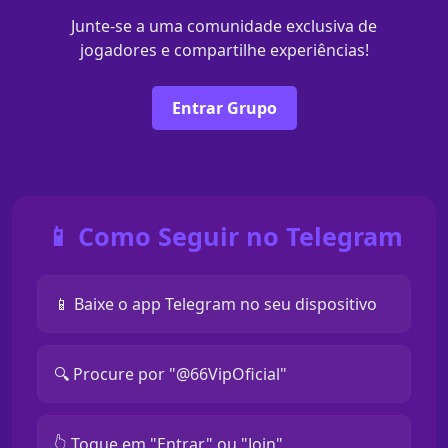
Junte-se a uma comunidade exclusiva de
jogadores e compartilhe experiências!
Entrar Grupo
📱 Como Seguir no Telegram
📱 Baixe o app Telegram no seu dispositivo
🔍 Procure por "@66VipOficial"
👆 Toque em "Entrar" ou "Join"