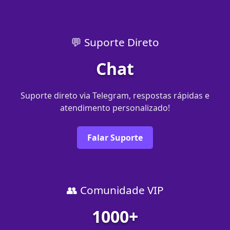
💬 Suporte Direto
Chat
Suporte direto via Telegram, respostas rápidas e
atendimento personalizado!
Falar Suporte
👥 Comunidade VIP
1000+