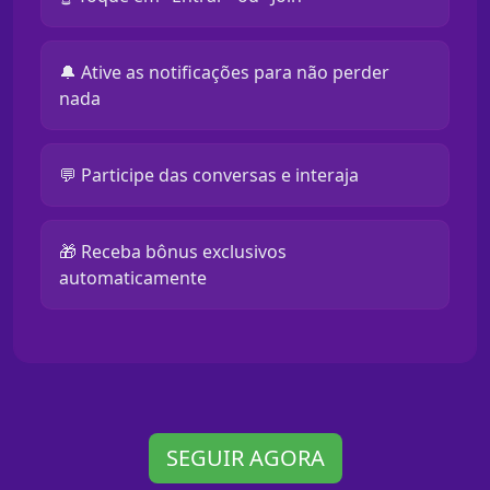
🔔 Ative as notificações para não perder
nada
💬 Participe das conversas e interaja
🎁 Receba bônus exclusivos
automaticamente
SEGUIR AGORA