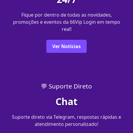
Fique por dentro de todas as novidades,
promoções e eventos da 66Vip Login em tempo
real!
Ver Notícias
💬 Suporte Direto
Chat
Suporte direto via Telegram, respostas rápidas e
atendimento personalizado!