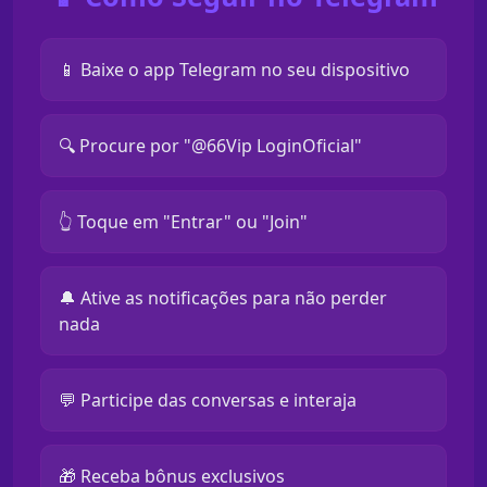
📱 Baixe o app Telegram no seu dispositivo
🔍 Procure por "@66Vip LoginOficial"
👆 Toque em "Entrar" ou "Join"
🔔 Ative as notificações para não perder
nada
💬 Participe das conversas e interaja
🎁 Receba bônus exclusivos