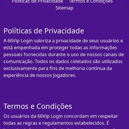
Políticas de Privacidade
Termos e Condições
Sitemap
Políticas de Privacidade
A 66Vip Login valoriza a privacidade de seus usuários e
está empenhada em proteger todas as informações
pessoais fornecidas durante o uso de nossos canais de
comunicação. Todos os dados coletados são utilizados
exclusivamente para fins de melhoria contínua da
experiência de nossos jogadores.
Termos e Condições
Os usuários da 66Vip Login concordam em respeitar
todas as regras e regulamentos estabelecidos. É