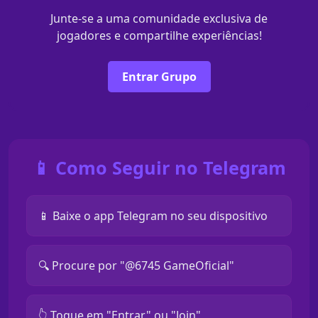
Junte-se a uma comunidade exclusiva de
jogadores e compartilhe experiências!
Entrar Grupo
📱 Como Seguir no Telegram
📱 Baixe o app Telegram no seu dispositivo
🔍 Procure por "@6745 GameOficial"
👆 Toque em "Entrar" ou "Join"