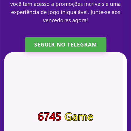
você tem acesso a promoções incríveis e uma
experiência de jogo inigualável. Junte-se aos
vencedores agora!
SEGUIR NO TELEGRAM