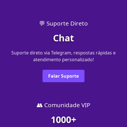
💬 Suporte Direto
Chat
Suporte direto via Telegram, respostas rápidas e
atendimento personalizado!
Falar Suporte
👥 Comunidade VIP
1000+