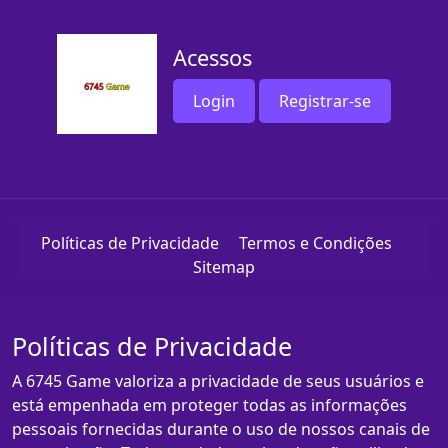
Acessos
Login
Registrar-se
Políticas de Privacidade
Termos e Condições
Sitemap
Políticas de Privacidade
A 6745 Game valoriza a privacidade de seus usuários e
está empenhada em proteger todas as informações
pessoais fornecidas durante o uso de nossos canais de