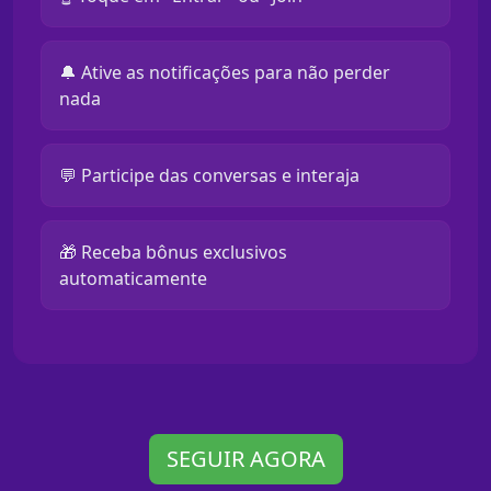
🔔 Ative as notificações para não perder
nada
💬 Participe das conversas e interaja
🎁 Receba bônus exclusivos
automaticamente
SEGUIR AGORA