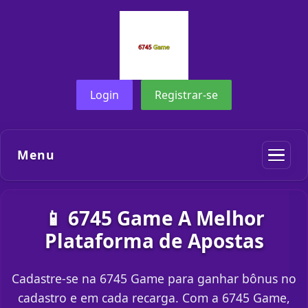
Login
Registrar-se
Menu
📱 6745 Game A Melhor
Plataforma de Apostas
Cadastre-se na 6745 Game para ganhar bônus no
cadastro e em cada recarga. Com a 6745 Game,