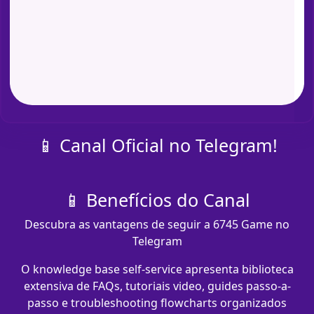
📱 Canal Oficial no Telegram!
📱 Benefícios do Canal
Descubra as vantagens de seguir a 6745 Game no
Telegram
O knowledge base self-service apresenta biblioteca
extensiva de FAQs, tutoriais video, guides passo-a-
passo e troubleshooting flowcharts organizados