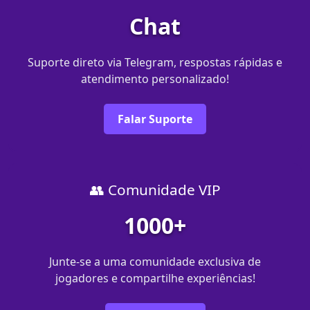
Chat
Suporte direto via Telegram, respostas rápidas e
atendimento personalizado!
Falar Suporte
👥 Comunidade VIP
1000+
Junte-se a uma comunidade exclusiva de
jogadores e compartilhe experiências!