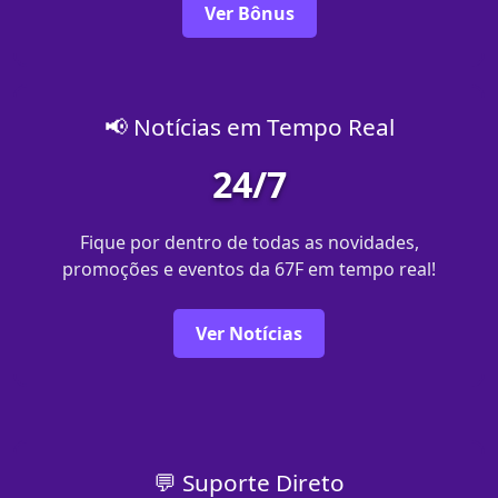
Ver Bônus
📢 Notícias em Tempo Real
24/7
Fique por dentro de todas as novidades,
promoções e eventos da 67F em tempo real!
Ver Notícias
💬 Suporte Direto