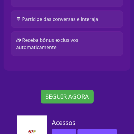
💬 Participe das conversas e interaja
🎁 Receba bônus exclusivos
automaticamente
SEGUIR AGORA
Acessos