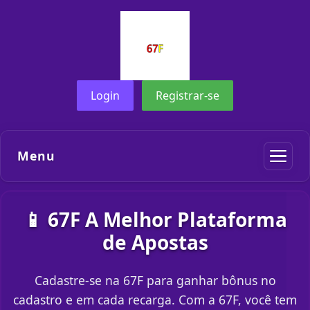
Login
Registrar-se
Menu
📱 67F A Melhor Plataforma
de Apostas
Cadastre-se na 67F para ganhar bônus no
cadastro e em cada recarga. Com a 67F, você tem