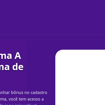
rma A
ma de
anhar bônus no cadastro
rma, você tem acesso a