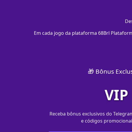
Des
Em cada jogo da plataforma 68Brl Plataform
🎁 Bônus Exclu
VIP
Receba bônus exclusivos do Telegra
e códigos promocionai