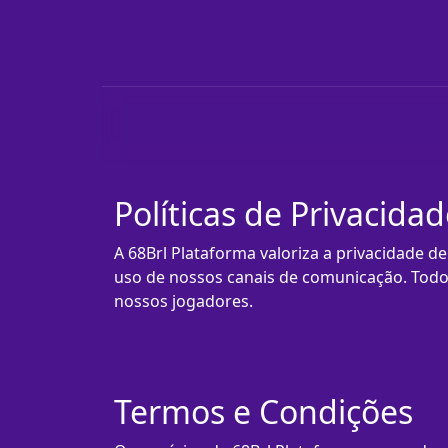
Políticas de Privacida
A 68Brl Plataforma valoriza a privacidade 
uso de nossos canais de comunicação. Todos
nossos jogadores.
Termos e Condições