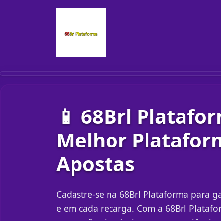
📱 68Brl Platafo
Melhor Platafor
Apostas
Cadastre-se na 68Brl Plataforma para g
e em cada recarga. Com a 68Brl Platafo