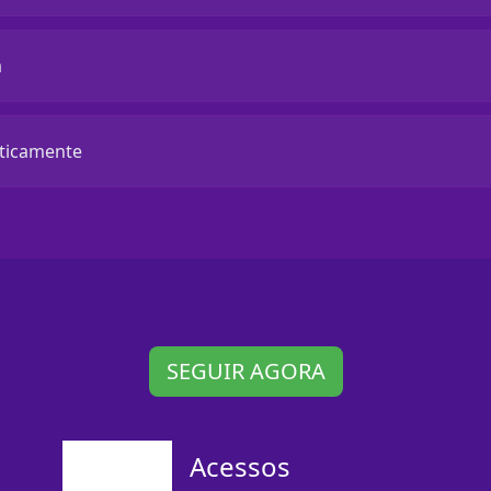
a
aticamente
SEGUIR AGORA
Acessos