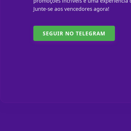
promoções incríveis e uma experiência d
Junte-se aos vencedores agora!
SEGUIR NO TELEGRAM