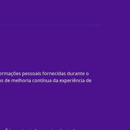
formações pessoais fornecidas durante o
ns de melhoria contínua da experiência de