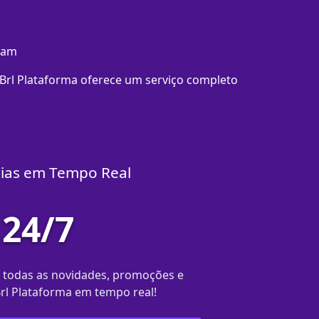
ram
8Brl Plataforma oferece um serviço completo
cias em Tempo Real
24/7
e todas as novidades, promoções e
rl Plataforma em tempo real!