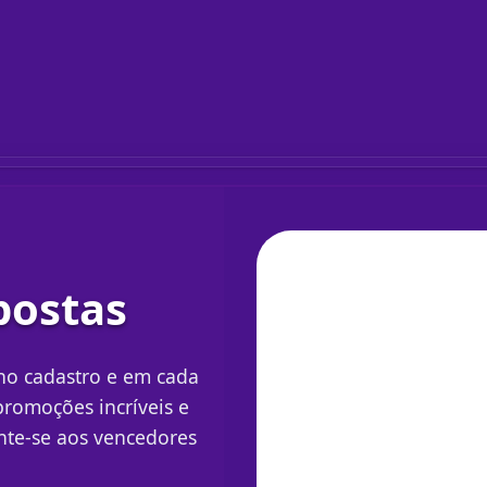
postas
no cadastro e em cada
promoções incríveis e
unte-se aos vencedores