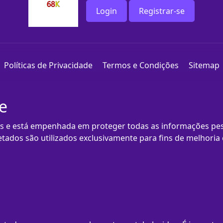
Login
Registrar-se
Políticas de Privacidade
Termos e Condições
Sitemap
de
ios e está empenhada em proteger todas as informações pe
tados são utilizados exclusivamente para fins de melhoria