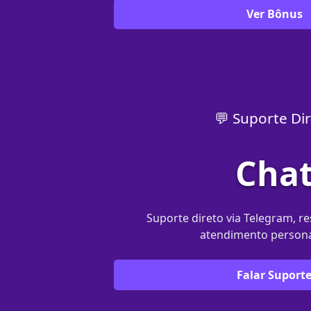
Ver Bônus
💬 Suporte Di
Cha
Suporte direto via Telegram, r
atendimento persona
Falar Suport