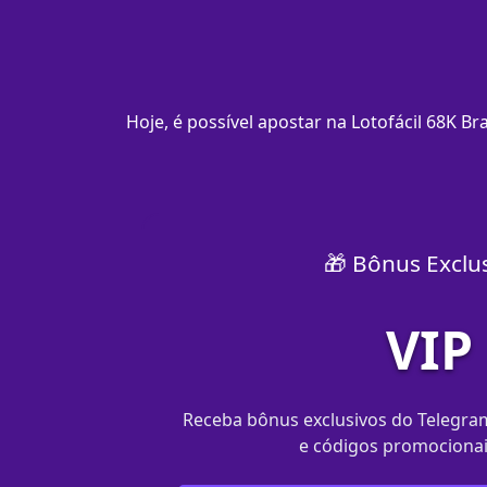
Hoje, é possível apostar na Lotofácil 68K Br
🎁 Bônus Exclu
VIP
Receba bônus exclusivos do Telegra
e códigos promocionai