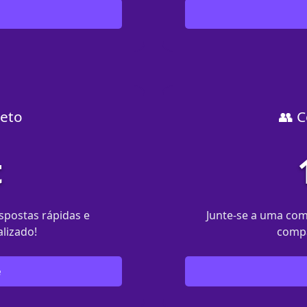
reto
👥 
t
espostas rápidas e
Junte-se a uma com
lizado!
compa
e