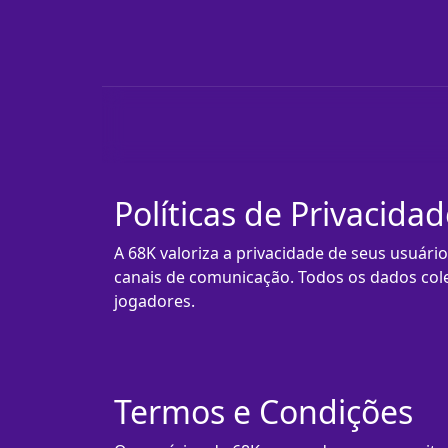
Políticas de Privacida
A 68K valoriza a privacidade de seus usuár
canais de comunicação. Todos os dados cole
jogadores.
Termos e Condições