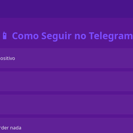
📱 Como Seguir no Telegram
ositivo
erder nada