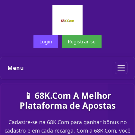
Login
Registrar-se
Menu
📱 68K.Com A Melhor
Plataforma de Apostas
Cadastre-se na 68K.Com para ganhar bônus no
cadastro e em cada recarga. Com a 68K.Com, você