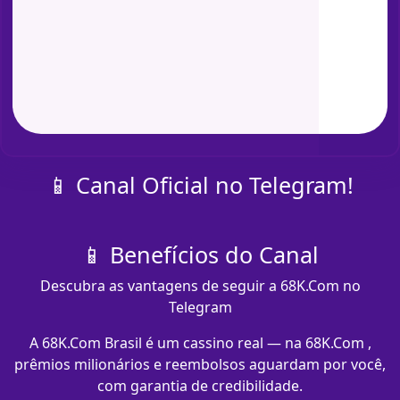
📱 Canal Oficial no Telegram!
📱 Benefícios do Canal
Descubra as vantagens de seguir a 68K.Com no
Telegram
A 68K.Com Brasil é um cassino real — na 68K.Com ,
prêmios milionários e reembolsos aguardam por você,
com garantia de credibilidade.