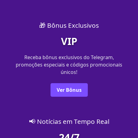
🎁 Bônus Exclusivos
VIP
Receba bônus exclusivos do Telegram,
promoções especiais e códigos promocionais
únicos!
Ver Bônus
📢 Notícias em Tempo Real
24/7