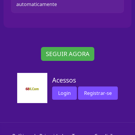
automaticamente
SEGUIR AGORA
Acessos
Login
Registrar-se