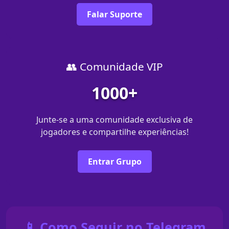
Falar Suporte
👥 Comunidade VIP
1000+
Junte-se a uma comunidade exclusiva de
jogadores e compartilhe experiências!
Entrar Grupo
📱 Como Seguir no Telegram