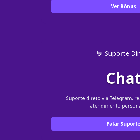
Ver Bônus
💬 Suporte Di
Cha
Suporte direto via Telegram, r
atendimento persona
Falar Suport