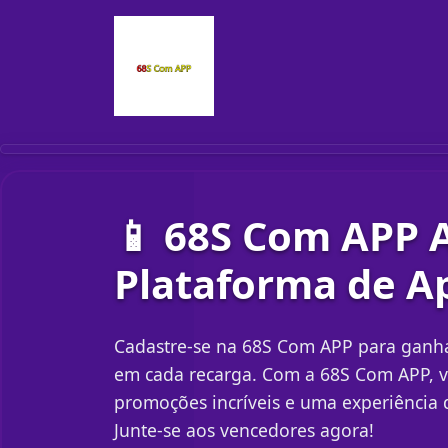
📱 68S Com APP 
Plataforma de A
Cadastre-se na 68S Com APP para ganha
em cada recarga. Com a 68S Com APP, v
promoções incríveis e uma experiência d
Junte-se aos vencedores agora!