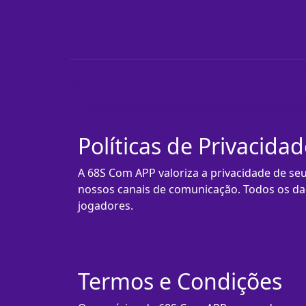
Políticas de Privacida
A 68S Com APP valoriza a privacidade de s
nossos canais de comunicação. Todos os dad
jogadores.
Termos e Condições