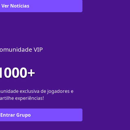
Ver Notícias
Comunidade VIP
1000+
unidade exclusiva de jogadores e
rtilhe experiências!
Entrar Grupo