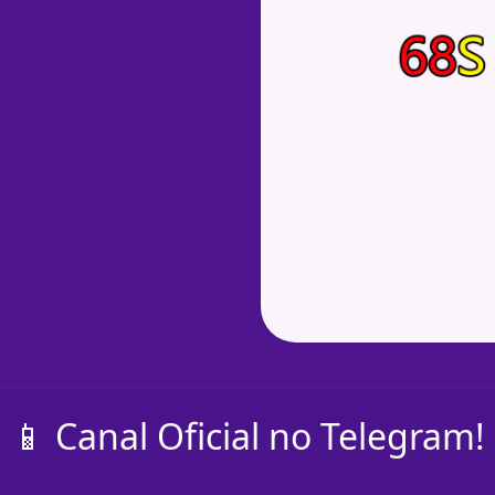
📱 Canal Oficial no Telegram!