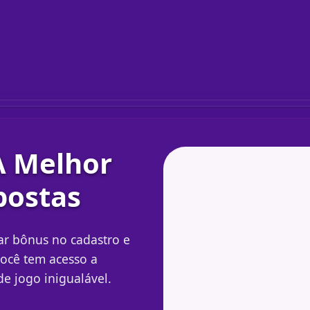
A Melhor
postas
r bônus no cadastro e
ocê tem acesso a
e jogo inigualável.