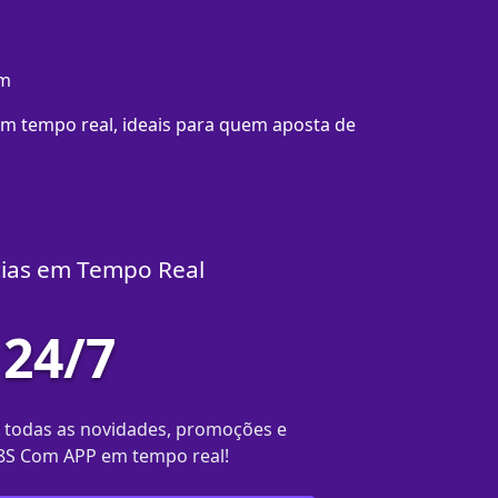
am
 em tempo real, ideais para quem aposta de
cias em Tempo Real
24/7
e todas as novidades, promoções e
8S Com APP em tempo real!