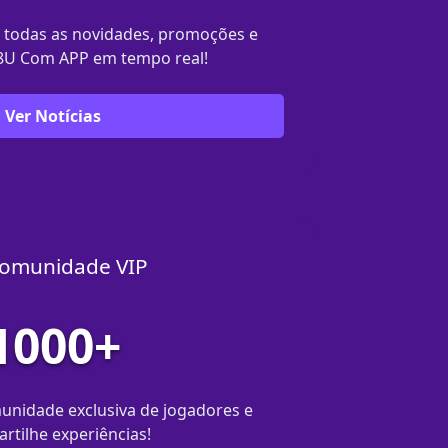
e todas as novidades, promoções e
8U Com APP em tempo real!
Ver Notícias
Comunidade VIP
1000+
unidade exclusiva de jogadores e
rtilhe experiências!