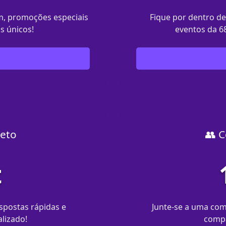
m, promoções especiais
Fique por dentro d
s únicos!
eventos da 6
reto
👥 
t
espostas rápidas e
Junte-se a uma com
lizado!
compa