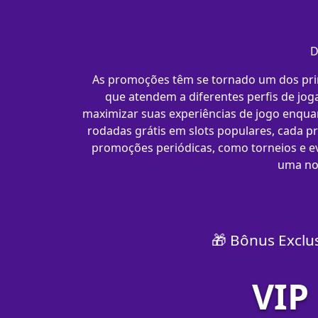
D
As promoções têm se tornado um dos princ
que atendem a diferentes perfis de jo
maximizar suas experiências de jogo enqua
rodadas grátis em slots populares, cada p
promoções periódicas, como torneios e ev
uma nov
🎁 Bônus Exclu
VIP