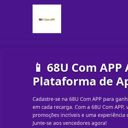
📱 68U Com APP 
Plataforma de A
Cadastre-se na 68U Com APP para ganh
em cada recarga. Com a 68U Com APP, v
promoções incríveis e uma experiência d
Junte-se aos vencedores agora!