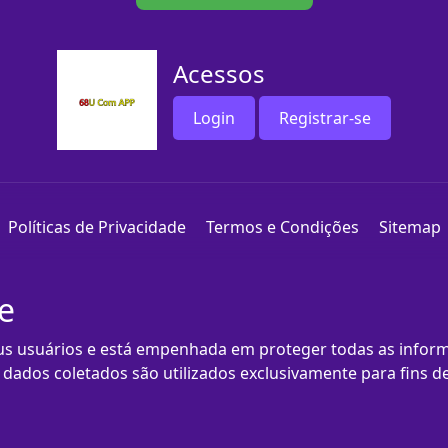
Acessos
Login
Registrar-se
Políticas de Privacidade
Termos e Condições
Sitemap
de
eus usuários e está empenhada em proteger todas as infor
dados coletados são utilizados exclusivamente para fins d