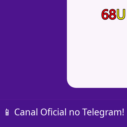
📱 Canal Oficial no Telegram!