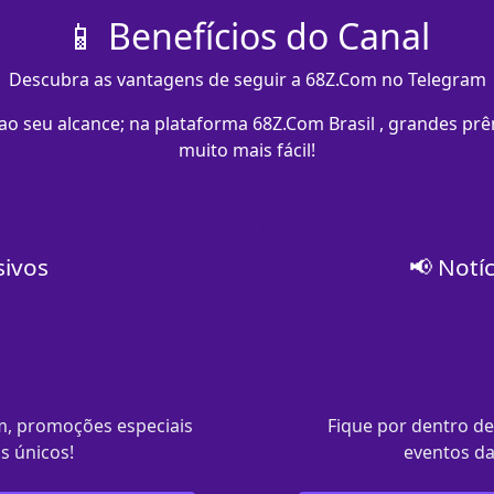
📱 Benefícios do Canal
Descubra as vantagens de seguir a 68Z.Com no Telegram
ao seu alcance; na plataforma 68Z.Com Brasil , grandes prê
muito mais fácil!
sivos
📢 Notí
m, promoções especiais
Fique por dentro d
s únicos!
eventos da