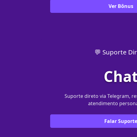
Ver Bônus
💬 Suporte Di
Cha
Suporte direto via Telegram, r
atendimento persona
Falar Suport