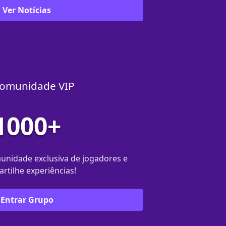
Ver Notícias
Comunidade VIP
1000+
unidade exclusiva de jogadores e
rtilhe experiências!
Entrar Grupo