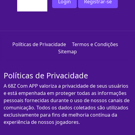
Login
Registrar-se
Políticas de Privacidade
Termos e Condições
Sitemap
Políticas de Privacidade
A 68Z Com APP valoriza a privacidade de seus usuários
e está empenhada em proteger todas as informações
pessoais fornecidas durante o uso de nossos canais de
comunicação. Todos os dados coletados são utilizados
exclusivamente para fins de melhoria contínua da
experiência de nossos jogadores.