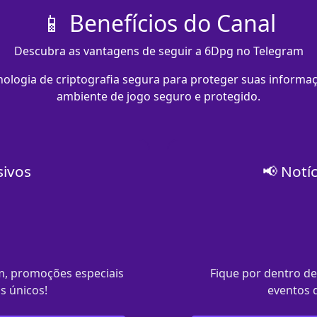
📱 Benefícios do Canal
Descubra as vantagens de seguir a 6Dpg no Telegram
nologia de criptografia segura para proteger suas informaç
ambiente de jogo seguro e protegido.
sivos
📢 Notí
m, promoções especiais
Fique por dentro d
s únicos!
eventos 