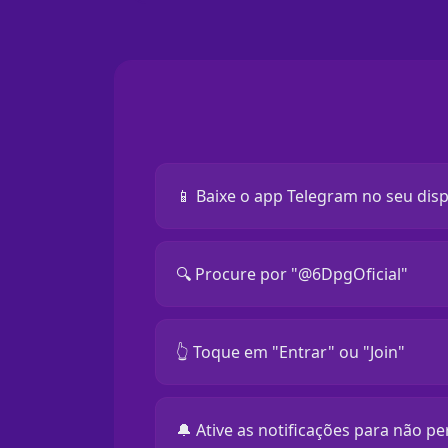
📱 Baixe o app Telegram no seu disp
🔍 Procure por "@6DpgOficial"
👆 Toque em "Entrar" ou "Join"
🔔 Ative as notificações para não p