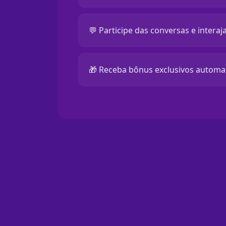
💬 Participe das conversas e interaj
🎁 Receba bônus exclusivos autom