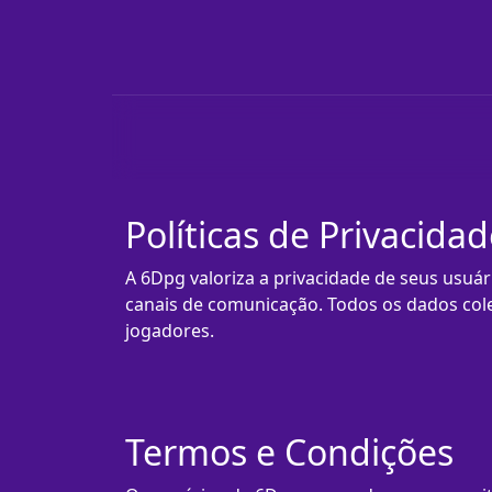
Políticas de Privacida
A 6Dpg valoriza a privacidade de seus usu
canais de comunicação. Todos os dados cole
jogadores.
Termos e Condições