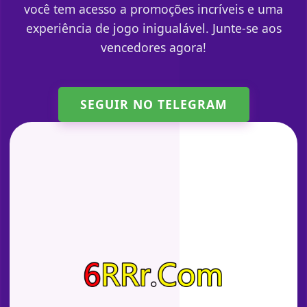
você tem acesso a promoções incríveis e uma
experiência de jogo inigualável. Junte-se aos
vencedores agora!
SEGUIR NO TELEGRAM