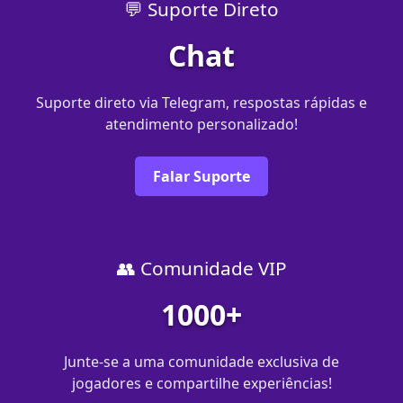
💬 Suporte Direto
Chat
Suporte direto via Telegram, respostas rápidas e
atendimento personalizado!
Falar Suporte
👥 Comunidade VIP
1000+
Junte-se a uma comunidade exclusiva de
jogadores e compartilhe experiências!