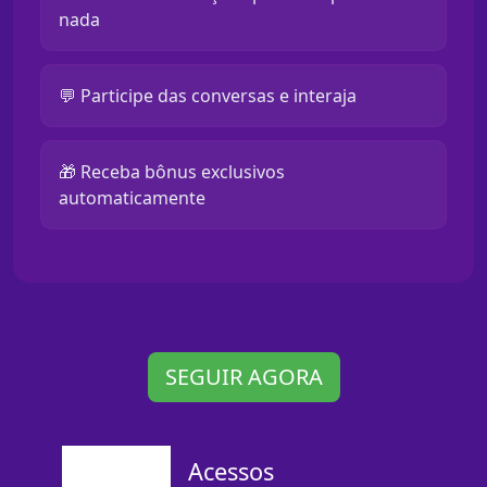
nada
💬 Participe das conversas e interaja
🎁 Receba bônus exclusivos
automaticamente
SEGUIR AGORA
Acessos