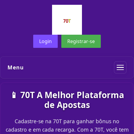
Login
Registrar-se
Menu
📱 70T A Melhor Plataforma
de Apostas
Cadastre-se na 70T para ganhar bônus no
cadastro e em cada recarga. Com a 70T, você tem