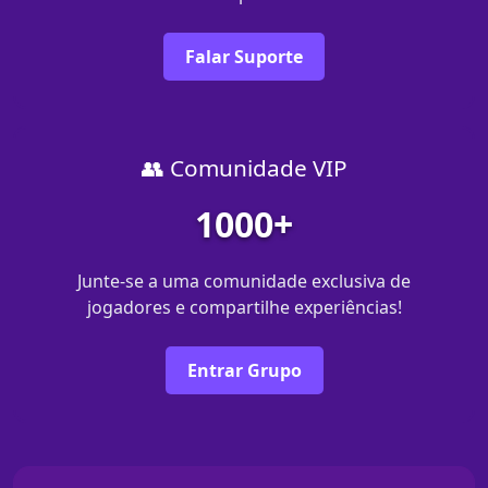
Falar Suporte
👥 Comunidade VIP
1000+
Junte-se a uma comunidade exclusiva de
jogadores e compartilhe experiências!
Entrar Grupo