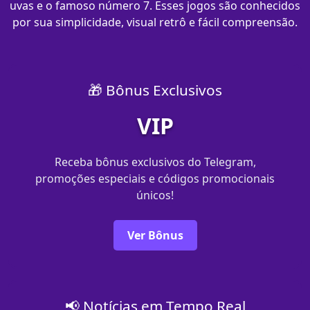
uvas e o famoso número 7. Esses jogos são conhecidos
por sua simplicidade, visual retrô e fácil compreensão.
🎁 Bônus Exclusivos
VIP
Receba bônus exclusivos do Telegram,
promoções especiais e códigos promocionais
únicos!
Ver Bônus
📢 Notícias em Tempo Real