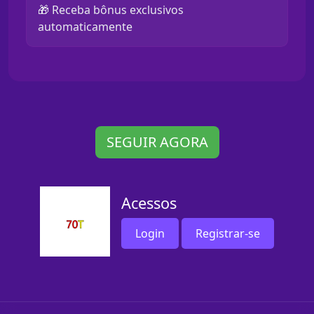
🎁 Receba bônus exclusivos
automaticamente
SEGUIR AGORA
Acessos
Login
Registrar-se