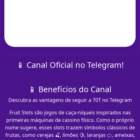
📱 Canal Oficial no Telegram!
📱 Benefícios do Canal
Descubra as vantagens de seguir a 70T no Telegram
Fruit Slots são jogos de caça-níqueis inspirados nas
primeiras máquinas de cassino físico. Como o próprio
nome sugere, esses slots trazem símbolos clássicos de
frutas, como cerejas 🍒, limões 🍋, laranjas 🍊, ameixas,