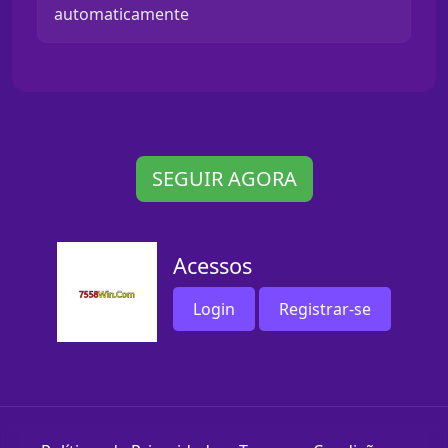
automaticamente
SEGUIR AGORA
Acessos
Login
Registrar-se