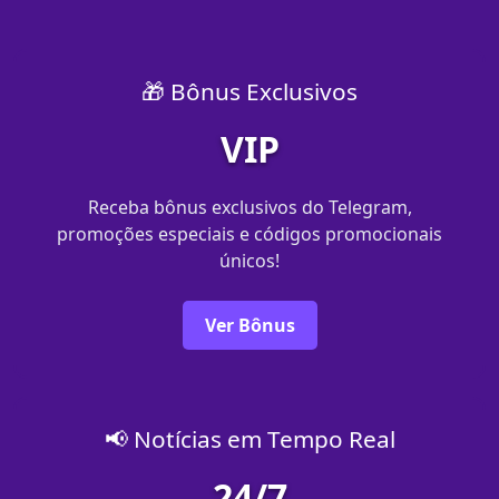
🎁 Bônus Exclusivos
VIP
Receba bônus exclusivos do Telegram,
promoções especiais e códigos promocionais
únicos!
Ver Bônus
📢 Notícias em Tempo Real
24/7