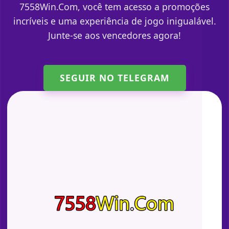
7558Win.Com, você tem acesso a promoções
incríveis e uma experiência de jogo inigualável.
Junte-se aos vencedores agora!
SEGUIR NO TELEGRAM