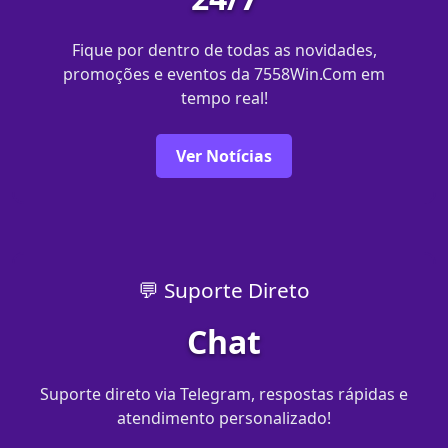
Fique por dentro de todas as novidades,
promoções e eventos da 7558Win.Com em
tempo real!
Ver Notícias
💬 Suporte Direto
Chat
Suporte direto via Telegram, respostas rápidas e
atendimento personalizado!