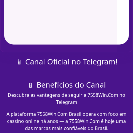
📱 Canal Oficial no Telegram!
📱 Benefícios do Canal
Descubra as vantagens de seguir a 7558Win.Com no
Telegram
A plataforma 7558Win.Com Brasil opera com foco em
cassino online há anos — a 7558Win.Com é hoje uma
das marcas mais confiáveis do Brasil.