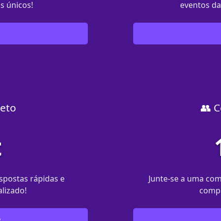
s únicos!
eventos da
reto
👥 
t
espostas rápidas e
Junte-se a uma com
lizado!
compa
e