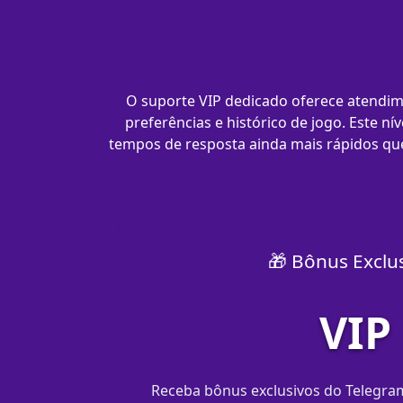
O suporte VIP dedicado oferece atendi
preferências e histórico de jogo. Este n
tempos de resposta ainda mais rápidos que 
🎁 Bônus Exclu
VIP
Receba bônus exclusivos do Telegra