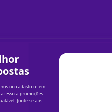
lhor
postas
ônus no cadastro e em
m acesso a promoções
ualável. Junte-se aos