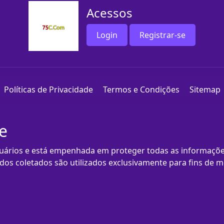
Acessos
Login
Registrar-se
Políticas de Privacidade
Termos e Condições
Sitemap
de
suários e está empenhada em proteger todas as informaçõe
os coletados são utilizados exclusivamente para fins de m