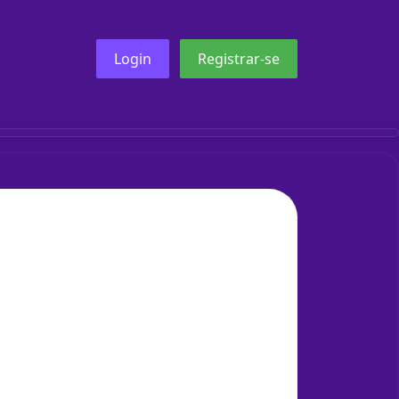
Login
Registrar-se