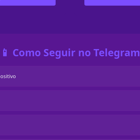
📱 Como Seguir no Telegram
ositivo