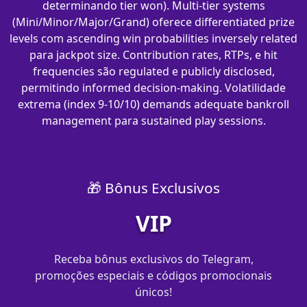
determinando tier won). Multi-tier systems
(Mini/Minor/Major/Grand) oferece differentiated prize
levels com ascending win probabilities inversely related
para jackpot size. Contribution rates, RTPs, e hit
frequencies são regulated e publicly disclosed,
permitindo informed decision-making. Volatilidade
extrema (index 9-10/10) demands adequate bankroll
management para sustained play sessions.
🎁 Bônus Exclusivos
VIP
Receba bônus exclusivos do Telegram,
promoções especiais e códigos promocionais
únicos!