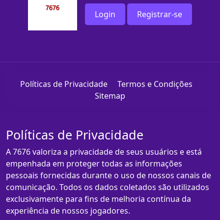
Login
Registrar-se
Políticas de Privacidade
Termos e Condições
Sitemap
Políticas de Privacidade
A 7676 valoriza a privacidade de seus usuários e está
empenhada em proteger todas as informações
pessoais fornecidas durante o uso de nossos canais de
comunicação. Todos os dados coletados são utilizados
exclusivamente para fins de melhoria contínua da
experiência de nossos jogadores.