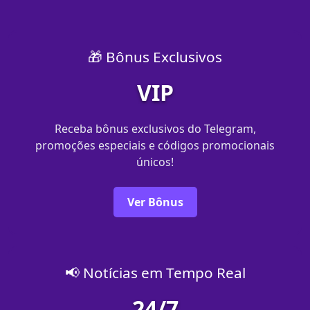
🎁 Bônus Exclusivos
VIP
Receba bônus exclusivos do Telegram,
promoções especiais e códigos promocionais
únicos!
Ver Bônus
📢 Notícias em Tempo Real
24/7