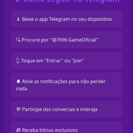
📱 Baixe o app Telegram no seu dispositivo
🔍 Procure por "@7696 GameOficial"
👆 Toque em "Entrar" ou "Join"
🔔 Ative as notificações para não perder
nada
💬 Participe das conversas e interaja
🎁 Receba bônus exclusivos