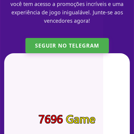
você tem acesso a promoções incríveis e uma
experiência de jogo inigualável. Junte-se aos
vencedores agora!
SEGUIR NO TELEGRAM