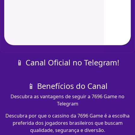
📱 Canal Oficial no Telegram!
📱 Benefícios do Canal
Descubra as vantagens de seguir a 7696 Game no
Telegram
Descubra por que o cassino da 7696 Game é a escolha
preferida dos jogadores brasileiros que buscam
qualidade, segurança e diversão.