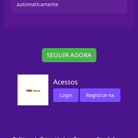
automaticamente
SEGUIR AGORA
Acessos
Login
Registrar-se