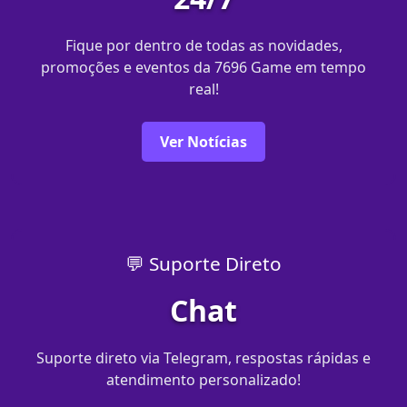
Fique por dentro de todas as novidades,
promoções e eventos da 7696 Game em tempo
real!
Ver Notícias
💬 Suporte Direto
Chat
Suporte direto via Telegram, respostas rápidas e
atendimento personalizado!