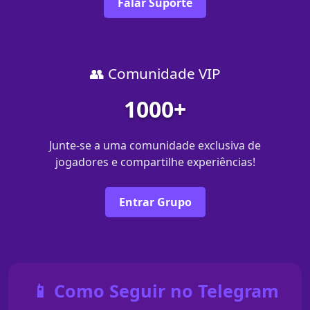
Falar Suporte
👥 Comunidade VIP
1000+
Junte-se a uma comunidade exclusiva de
jogadores e compartilhe experiências!
Entrar Grupo
📱 Como Seguir no Telegram