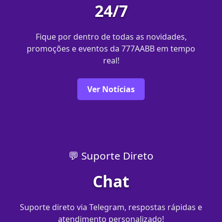
24/7
Fique por dentro de todas as novidades,
promoções e eventos da 777AABB em tempo
real!
Ver Notícias
💬 Suporte Direto
Chat
Suporte direto via Telegram, respostas rápidas e
atendimento personalizado!