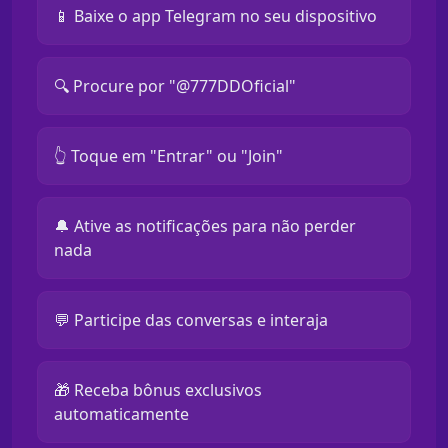
📱 Baixe o app Telegram no seu dispositivo
🔍 Procure por "@777DDOficial"
👆 Toque em "Entrar" ou "Join"
🔔 Ative as notificações para não perder
nada
💬 Participe das conversas e interaja
🎁 Receba bônus exclusivos
automaticamente