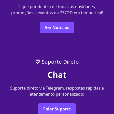
Fique por dentro de todas as novidades,
promoções e eventos da 777DD em tempo real!
Ver Notícias
💬 Suporte Direto
Chat
Suporte direto via Telegram, respostas rápidas e
atendimento personalizado!
Falar Suporte