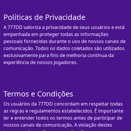
Políticas de Privacidade
A 777DD valoriza a privacidade de seus usuários e está
empenhada em proteger todas as informações
pessoais fornecidas durante o uso de nossos canais de
comunicação. Todos os dados coletados são utilizados
exclusivamente para fins de melhoria contínua da
experiência de nossos jogadores.
Termos e Condições
Os usuários da 777DD concordam em respeitar todas
as regras e regulamentos estabelecidos. É importante
ler e entender todos os termos antes de participar de
nossos canais de comunicação. A violação destes