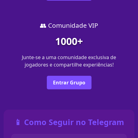
👥 Comunidade VIP
1000+
Junte-se a uma comunidade exclusiva de
jogadores e compartilhe experiências!
Entrar Grupo
📱 Como Seguir no Telegram