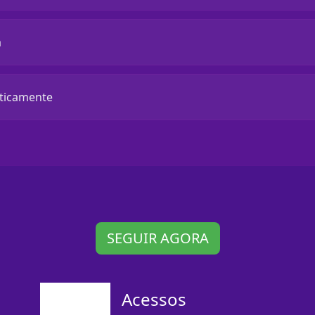
a
aticamente
SEGUIR AGORA
Acessos