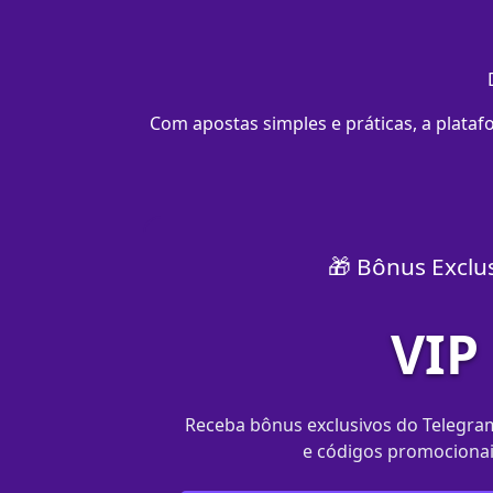
Com apostas simples e práticas, a plataf
🎁 Bônus Exclu
VIP
Receba bônus exclusivos do Telegra
e códigos promocionai