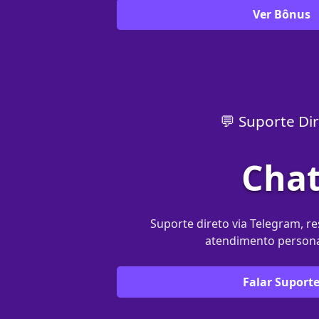
Ver Bônus
💬 Suporte Di
Cha
Suporte direto via Telegram, r
atendimento persona
Falar Suport