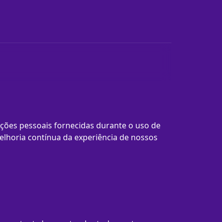
ações pessoais fornecidas durante o uso de
elhoria contínua da experiência de nossos