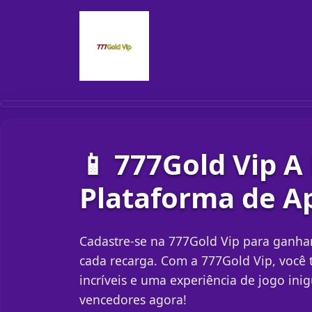
📱 777Gold Vip A
Plataforma de A
Cadastre-se na 777Gold Vip para ganha
cada recarga. Com a 777Gold Vip, você
incríveis e uma experiência de jogo inig
vencedores agora!