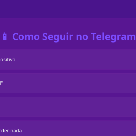
📱 Como Seguir no Telegram
ositivo
l"
erder nada