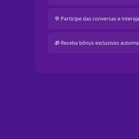
💬 Participe das conversas e interaj
🎁 Receba bônus exclusivos autom