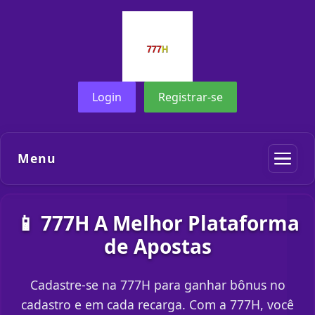
Login
Registrar-se
Menu
📱 777H A Melhor Plataforma
de Apostas
Cadastre-se na 777H para ganhar bônus no
cadastro e em cada recarga. Com a 777H, você