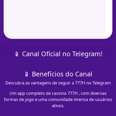
📱 Canal Oficial no Telegram!
📱 Benefícios do Canal
Descubra as vantagens de seguir a 777H no Telegram
Um app completo de cassino 777H , com diversas
formas de jogo e uma comunidade imensa de usuários
ativos.