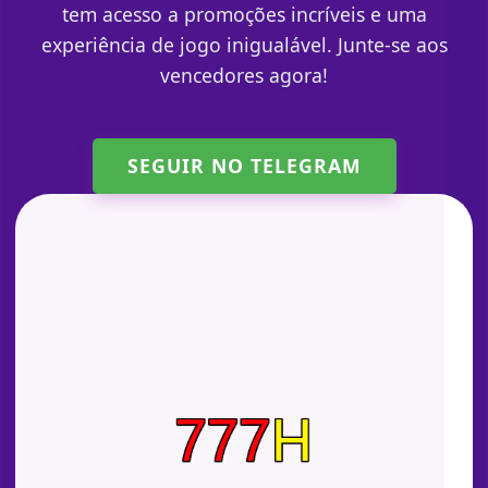
tem acesso a promoções incríveis e uma
experiência de jogo inigualável. Junte-se aos
vencedores agora!
SEGUIR NO TELEGRAM