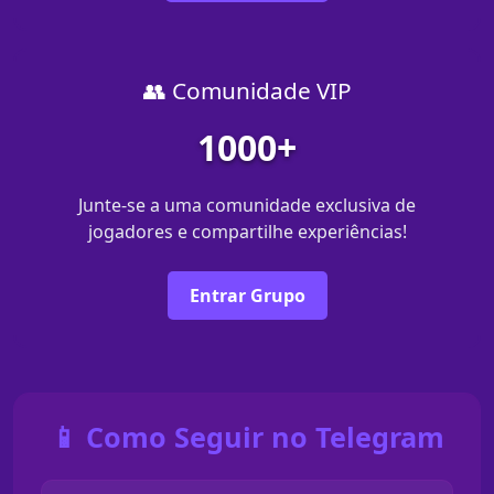
👥 Comunidade VIP
1000+
Junte-se a uma comunidade exclusiva de
jogadores e compartilhe experiências!
Entrar Grupo
📱 Como Seguir no Telegram