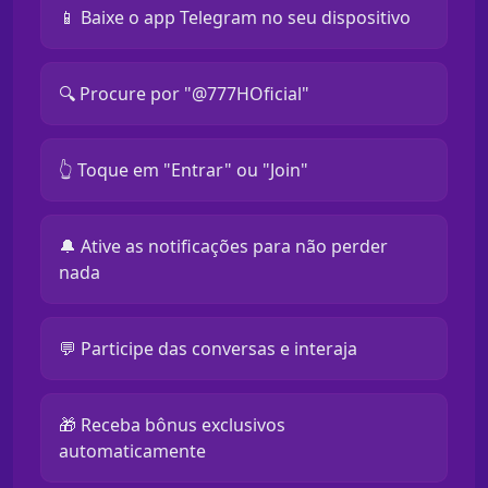
📱 Baixe o app Telegram no seu dispositivo
🔍 Procure por "@777HOficial"
👆 Toque em "Entrar" ou "Join"
🔔 Ative as notificações para não perder
nada
💬 Participe das conversas e interaja
🎁 Receba bônus exclusivos
automaticamente