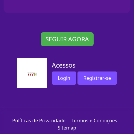
SEGUIR AGORA
Acessos
Login
Registrar-se
Políticas de Privacidade
Termos e Condições
Sitemap