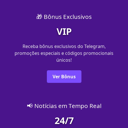
🎁 Bônus Exclusivos
VIP
Receba bônus exclusivos do Telegram,
promoções especiais e códigos promocionais
únicos!
Ver Bônus
📢 Notícias em Tempo Real
24/7