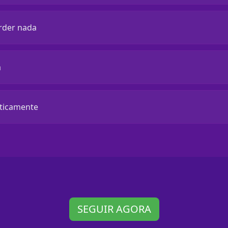
erder nada
a
aticamente
SEGUIR AGORA