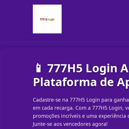
📱 777H5 Login 
Plataforma de A
Cadastre-se na 777H5 Login para ganha
em cada recarga. Com a 777H5 Login, v
promoções incríveis e uma experiência d
Junte-se aos vencedores agora!