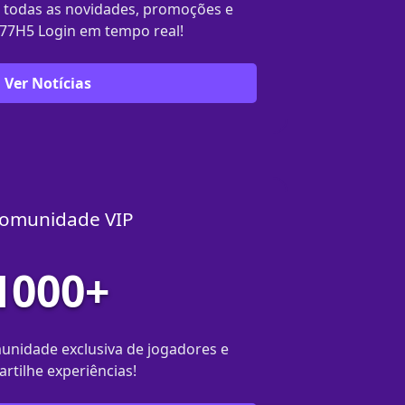
e todas as novidades, promoções e
777H5 Login em tempo real!
Ver Notícias
Comunidade VIP
1000+
unidade exclusiva de jogadores e
rtilhe experiências!