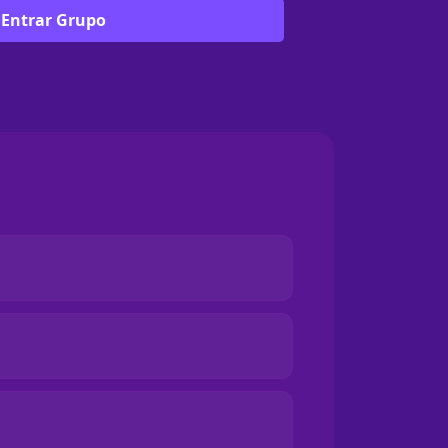
Entrar Grupo