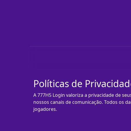
Políticas de Privacida
A 777H5 Login valoriza a privacidade de se
nossos canais de comunicação. Todos os dad
jogadores.