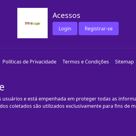
Acessos
Login
Registrar-se
Políticas de Privacidade
Termos e Condições
Sitemap
de
us usuários e está empenhada em proteger todas as inform
os coletados são utilizados exclusivamente para fins de m