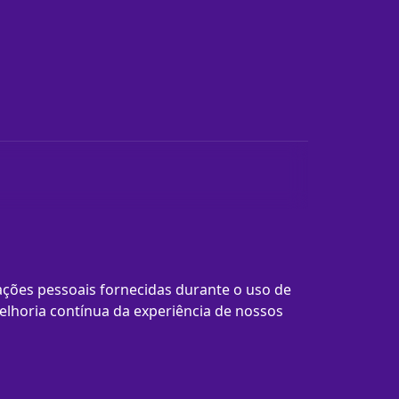
ações pessoais fornecidas durante o uso de
elhoria contínua da experiência de nossos