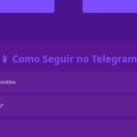
e
📱 Como Seguir no Telegram
ositivo
l"