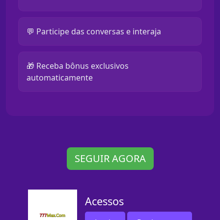
💬 Participe das conversas e interaja
🎁 Receba bônus exclusivos
automaticamente
SEGUIR AGORA
Acessos