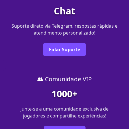
Chat
Suporte direto via Telegram, respostas rápidas e
atendimento personalizado!
Falar Suporte
👥 Comunidade VIP
1000+
Junte-se a uma comunidade exclusiva de
jogadores e compartilhe experiências!