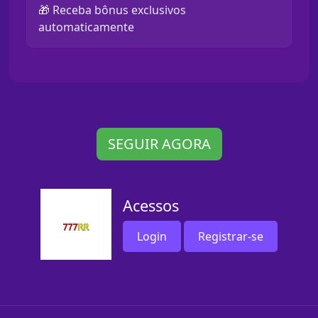
🎁 Receba bônus exclusivos
automaticamente
SEGUIR AGORA
Acessos
Login
Registrar-se