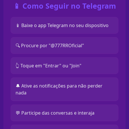
📱 Como Seguir no Telegram
📱 Baixe o app Telegram no seu dispositivo
🔍 Procure por "@777RROficial"
👆 Toque em "Entrar" ou "Join"
🔔 Ative as notificações para não perder
nada
💬 Participe das conversas e interaja