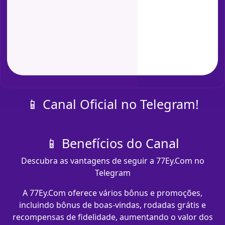
📱 Canal Oficial no Telegram!
📱 Benefícios do Canal
Descubra as vantagens de seguir a 77Ey.Com no
Telegram
A 77Ey.Com oferece vários bônus e promoções,
incluindo bônus de boas-vindas, rodadas grátis e
recompensas de fidelidade, aumentando o valor dos