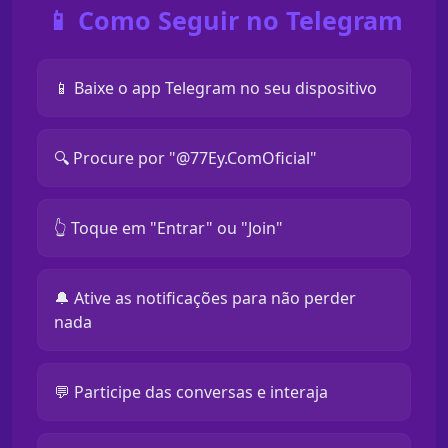
📱 Como Seguir no Telegram
📱 Baixe o app Telegram no seu dispositivo
🔍 Procure por "@77Ey.ComOficial"
👆 Toque em "Entrar" ou "Join"
🔔 Ative as notificações para não perder
nada
💬 Participe das conversas e interaja