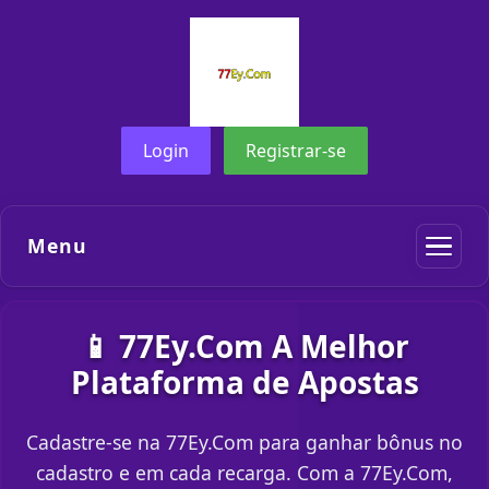
Login
Registrar-se
Menu
📱 77Ey.Com A Melhor
Plataforma de Apostas
Cadastre-se na 77Ey.Com para ganhar bônus no
cadastro e em cada recarga. Com a 77Ey.Com,