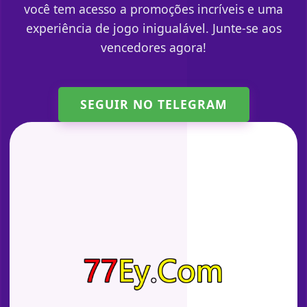
você tem acesso a promoções incríveis e uma
experiência de jogo inigualável. Junte-se aos
vencedores agora!
SEGUIR NO TELEGRAM