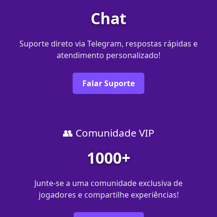
Chat
Suporte direto via Telegram, respostas rápidas e
atendimento personalizado!
Falar Suporte
👥 Comunidade VIP
1000+
Junte-se a uma comunidade exclusiva de
jogadores e compartilhe experiências!