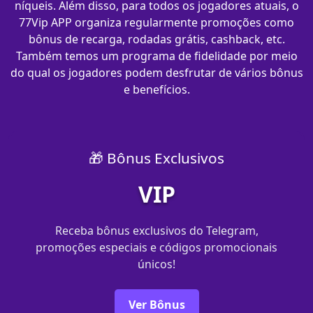
níqueis. Além disso, para todos os jogadores atuais, o
77Vip APP organiza regularmente promoções como
bônus de recarga, rodadas grátis, cashback, etc.
Também temos um programa de fidelidade por meio
do qual os jogadores podem desfrutar de vários bônus
e benefícios.
🎁 Bônus Exclusivos
VIP
Receba bônus exclusivos do Telegram,
promoções especiais e códigos promocionais
únicos!
Ver Bônus