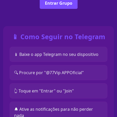
Entrar Grupo
📱 Como Seguir no Telegram
📱 Baixe o app Telegram no seu dispositivo
🔍 Procure por "@77Vip APPOficial"
👆 Toque em "Entrar" ou "Join"
🔔 Ative as notificações para não perder
nada