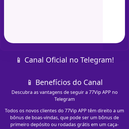
📱 Canal Oficial no Telegram!
📱 Benefícios do Canal
Descubra as vantagens de seguir a 77Vip APP no
Telegram
Todos os novos clientes do 77Vip APP têm direito a um
bônus de boas-vindas, que pode ser um bônus de
primeiro depósito ou rodadas grátis em um caça-