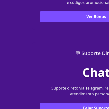
e códigos promocionai
Ver Bônus
💬 Suporte Di
Cha
Suporte direto via Telegram, r
atendimento persona
Falar Suport