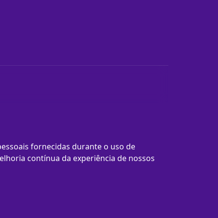
pessoais fornecidas durante o uso de
elhoria contínua da experiência de nossos