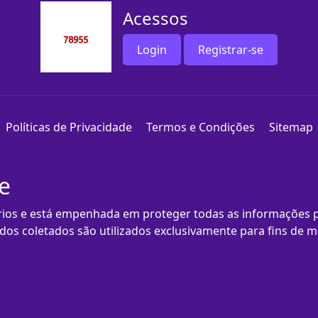
Acessos
Login
Registrar-se
Políticas de Privacidade
Termos e Condições
Sitemap
de
ários e está empenhada em proteger todas as informações 
os coletados são utilizados exclusivamente para fins de m