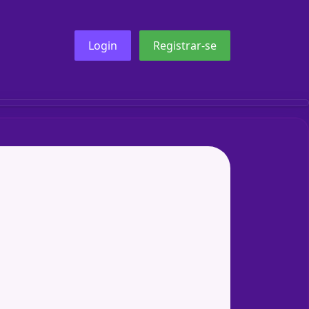
Login
Registrar-se