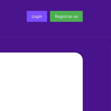
Login
Registrar-se