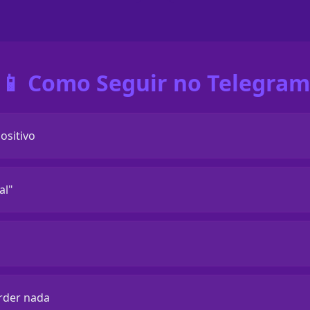
📱 Como Seguir no Telegram
ositivo
al"
erder nada