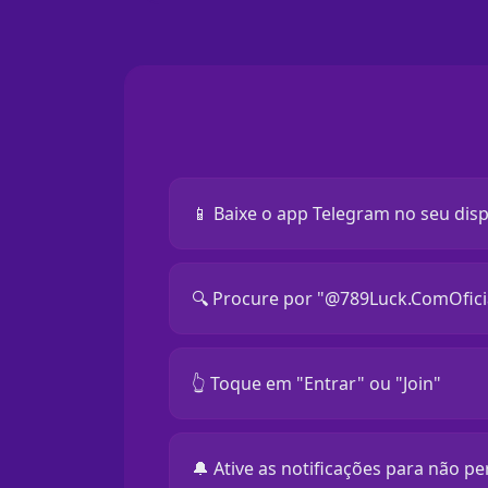
📱 Baixe o app Telegram no seu disp
🔍 Procure por "@789Luck.ComOfici
👆 Toque em "Entrar" ou "Join"
🔔 Ative as notificações para não p