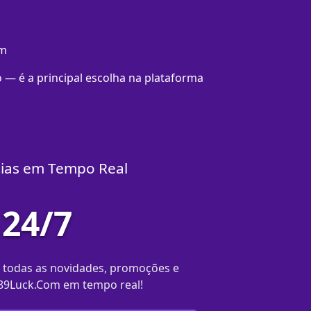
am
o — é a principal escolha na plataforma
cias em Tempo Real
24/7
e todas as novidades, promoções e
89Luck.Com em tempo real!