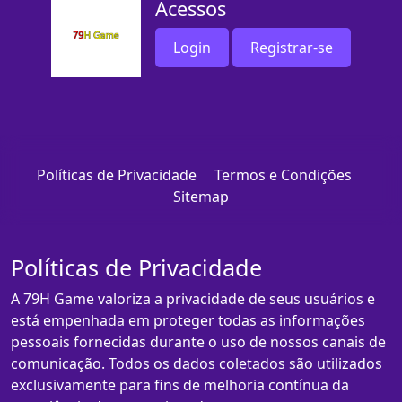
Acessos
Login
Registrar-se
Políticas de Privacidade
Termos e Condições
Sitemap
Políticas de Privacidade
A 79H Game valoriza a privacidade de seus usuários e
está empenhada em proteger todas as informações
pessoais fornecidas durante o uso de nossos canais de
comunicação. Todos os dados coletados são utilizados
exclusivamente para fins de melhoria contínua da