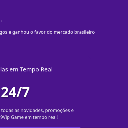
m
ogos e ganhou o favor do mercado brasileiro
cias em Tempo Real
24/7
e todas as novidades, promoções e
79Vip Game em tempo real!