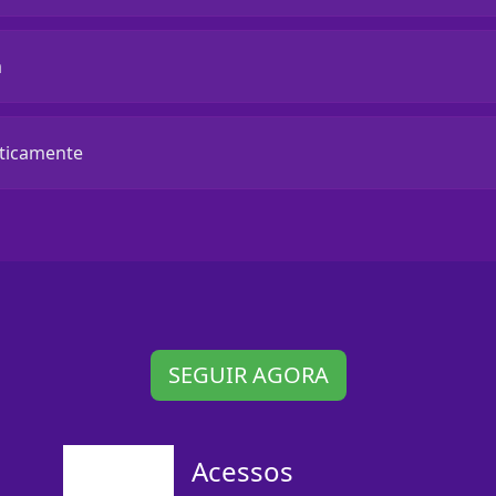
a
aticamente
SEGUIR AGORA
Acessos