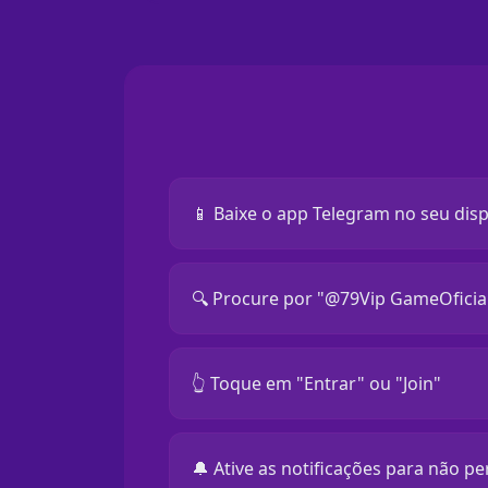
📱 Baixe o app Telegram no seu disp
🔍 Procure por "@79Vip GameOficia
👆 Toque em "Entrar" ou "Join"
🔔 Ative as notificações para não p