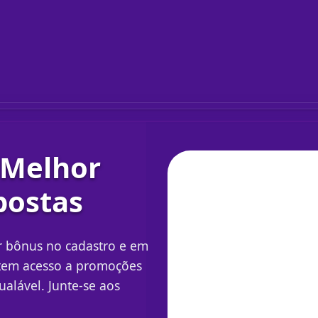
 Melhor
postas
r bônus no cadastro e em
 tem acesso a promoções
ualável. Junte-se aos