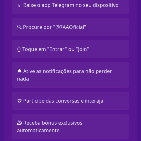
📱 Baixe o app Telegram no seu dispositivo
🔍 Procure por "@7AAOficial"
👆 Toque em "Entrar" ou "Join"
🔔 Ative as notificações para não perder
nada
💬 Participe das conversas e interaja
🎁 Receba bônus exclusivos
automaticamente