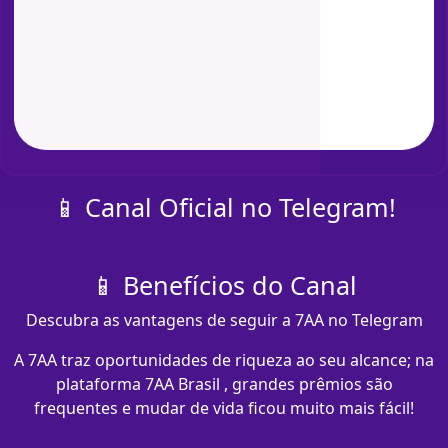
📱 Canal Oficial no Telegram!
📱 Benefícios do Canal
Descubra as vantagens de seguir a 7AA no Telegram
A 7AA traz oportunidades de riqueza ao seu alcance; na
plataforma 7AA Brasil , grandes prêmios são
frequentes e mudar de vida ficou muito mais fácil!