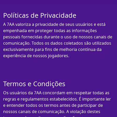
Políticas de Privacidade
A 7AA valoriza a privacidade de seus usuários e está
empenhada em proteger todas as informações
pessoais fornecidas durante o uso de nossos canais de
comunicação. Todos os dados coletados são utilizados
exclusivamente para fins de melhoria contínua da
experiência de nossos jogadores.
Termos e Condições
Os usuários da 7AA concordam em respeitar todas as
regras e regulamentos estabelecidos. É importante ler
e entender todos os termos antes de participar de
nossos canais de comunicação. A violação destes