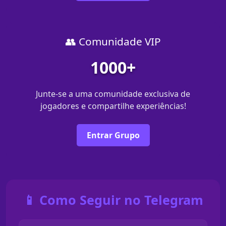
👥 Comunidade VIP
1000+
Junte-se a uma comunidade exclusiva de
jogadores e compartilhe experiências!
Entrar Grupo
📱 Como Seguir no Telegram