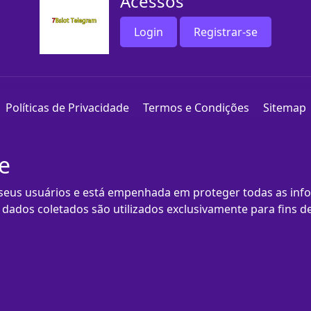
Acessos
Login
Registrar-se
Políticas de Privacidade
Termos e Condições
Sitemap
de
e seus usuários e está empenhada em proteger todas as in
dados coletados são utilizados exclusivamente para fins d