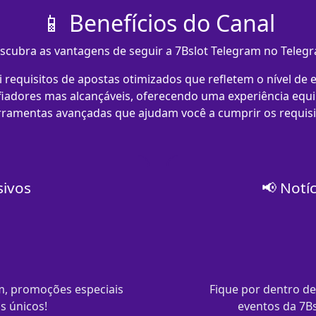
📱 Benefícios do Canal
scubra as vantagens de seguir a 7Bslot Telegram no Teleg
requisitos de apostas otimizados que refletem o nível de e
afiadores mas alcançáveis, oferecendo uma experiência equi
rramentas avançadas que ajudam você a cumprir os requisit
sivos
📢 Notí
m, promoções especiais
Fique por dentro d
s únicos!
eventos da 7B