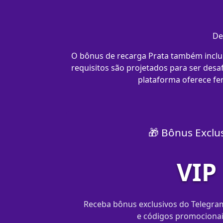
De
O bônus de recarga Prata também inclui 
requisitos são projetados para ser des
plataforma oferece fe
🎁 Bônus Exclu
VIP
Receba bônus exclusivos do Telegra
e códigos promocionai