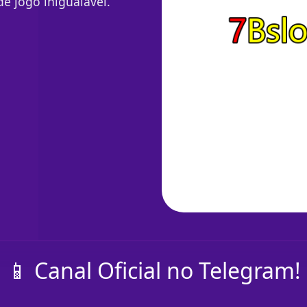
e jogo inigualável.
📱 Canal Oficial no Telegram!