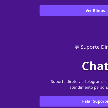
Ver Bônus
💬 Suporte Di
Cha
Suporte direto via Telegram, r
atendimento persona
Falar Suport