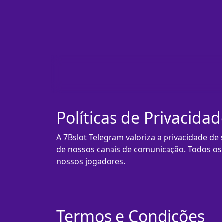
Políticas de Privacida
A 7Bslot Telegram valoriza a privacidade d
de nossos canais de comunicação. Todos os 
nossos jogadores.
Termos e Condições