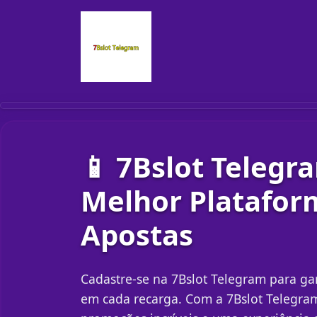
📱 7Bslot Telegr
Melhor Platafor
Apostas
Cadastre-se na 7Bslot Telegram para g
em cada recarga. Com a 7Bslot Telegram