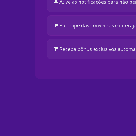
🔔 Ative as notificações para não p
💬 Participe das conversas e interaj
🎁 Receba bônus exclusivos autom