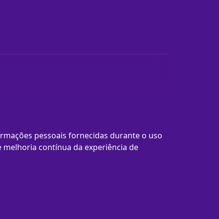
formações pessoais fornecidas durante o uso
e melhoria contínua da experiência de