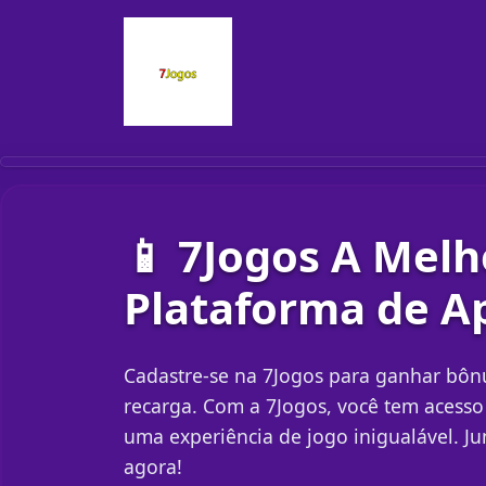
📱 7Jogos A Melh
Plataforma de A
Cadastre-se na 7Jogos para ganhar bôn
recarga. Com a 7Jogos, você tem acesso
uma experiência de jogo inigualável. J
agora!