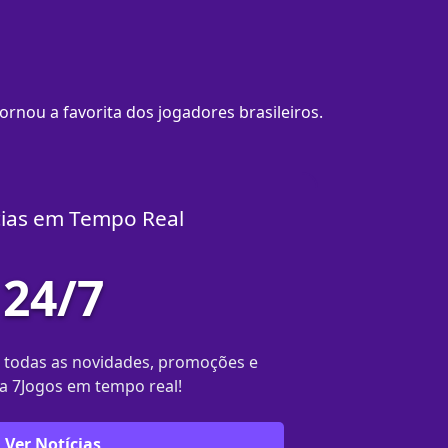
ornou a favorita dos jogadores brasileiros.
cias em Tempo Real
24/7
e todas as novidades, promoções e
a 7Jogos em tempo real!
Ver Notícias