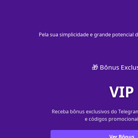
Pela sua simplicidade e grande potencial d
🎁 Bônus Exclu
VIP
Receba bônus exclusivos do Telegra
e códigos promocionai
Ver Bônus