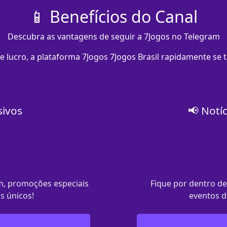
📱 Benefícios do Canal
Descubra as vantagens de seguir a 7Jogos no Telegram
e lucro, a plataforma 7Jogos 7Jogos Brasil rapidamente se t
sivos
📢 Notí
m, promoções especiais
Fique por dentro d
s únicos!
eventos d