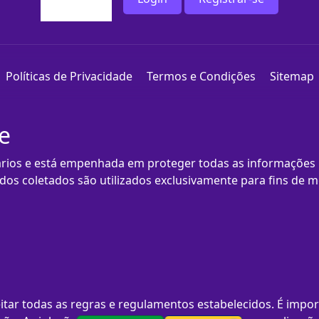
Políticas de Privacidade
Termos e Condições
Sitemap
de
uários e está empenhada em proteger todas as informações 
os coletados são utilizados exclusivamente para fins de m
ar todas as regras e regulamentos estabelecidos. É impor