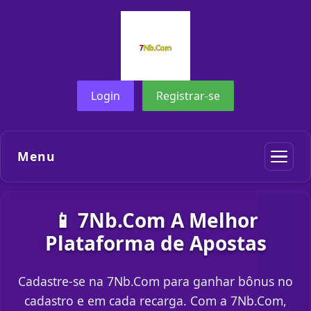
Login
Registrar-se
Menu
📱 7Nb.Com A Melhor
Plataforma de Apostas
Cadastre-se na 7Nb.Com para ganhar bônus no
cadastro e em cada recarga. Com a 7Nb.Com,