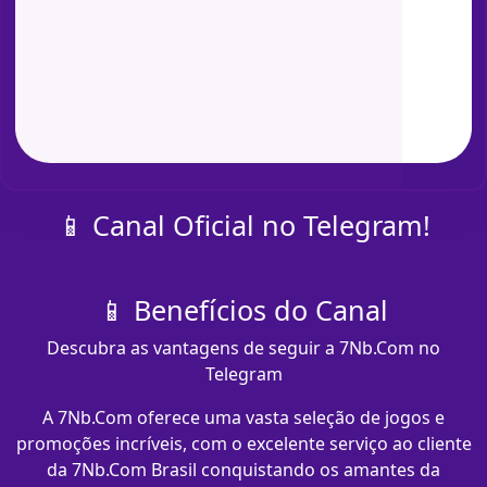
📱 Canal Oficial no Telegram!
📱 Benefícios do Canal
Descubra as vantagens de seguir a 7Nb.Com no
Telegram
A 7Nb.Com oferece uma vasta seleção de jogos e
promoções incríveis, com o excelente serviço ao cliente
da 7Nb.Com Brasil conquistando os amantes da