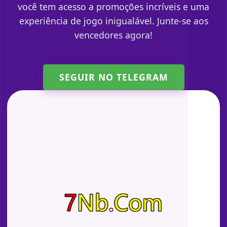
você tem acesso a promoções incríveis e uma
experiência de jogo inigualável. Junte-se aos
vencedores agora!
SEGUIR NO TELEGRAM