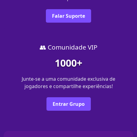
Falar Suporte
👥 Comunidade VIP
1000+
Junte-se a uma comunidade exclusiva de
jogadores e compartilhe experiências!
Entrar Grupo