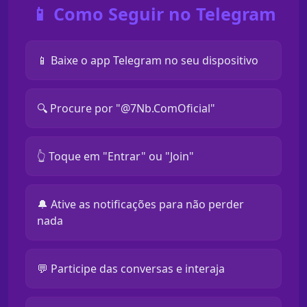
📱 Como Seguir no Telegram
📱 Baixe o app Telegram no seu dispositivo
🔍 Procure por "@7Nb.ComOficial"
👆 Toque em "Entrar" ou "Join"
🔔 Ative as notificações para não perder
nada
💬 Participe das conversas e interaja