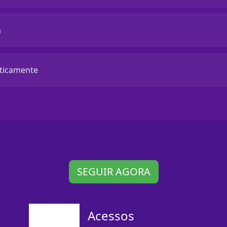
a
aticamente
SEGUIR AGORA
Acessos