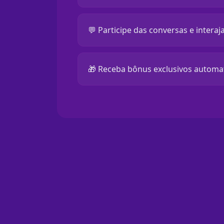
💬 Participe das conversas e interaj
🎁 Receba bônus exclusivos autom