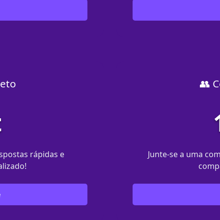
reto
👥 
t
espostas rápidas e
Junte-se a uma com
lizado!
compa
e