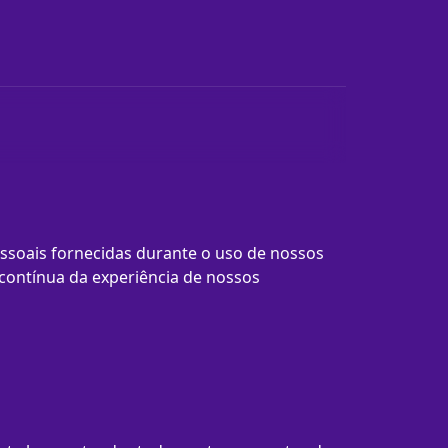
essoais fornecidas durante o uso de nossos
 contínua da experiência de nossos