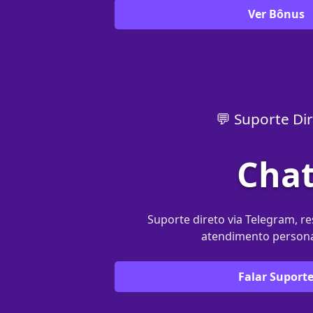
Ver Bônus
💬 Suporte Di
Cha
Suporte direto via Telegram, r
atendimento persona
Falar Suport