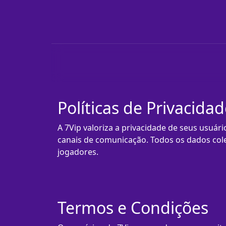
Políticas de Privacida
A 7Vip valoriza a privacidade de seus usuá
canais de comunicação. Todos os dados cole
jogadores.
Termos e Condições