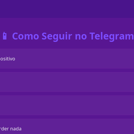
📱 Como Seguir no Telegram
ositivo
erder nada