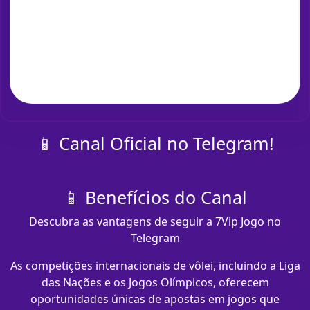
📱 Canal Oficial no Telegram!
📱 Benefícios do Canal
Descubra as vantagens de seguir a 7Vip Jogo no
Telegram
As competições internacionais de vôlei, incluindo a Liga
das Nações e os Jogos Olímpicos, oferecem
oportunidades únicas de apostas em jogos que