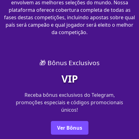
envolvem as melhores seleções do mundo. Nossa
plataforma oferece cobertura completa de todas as
fases destas competições, incluindo apostas sobre qual
país será campeão e qual jogador será eleito o melhor
da competição.
🎁 Bônus Exclusivos
VIP
Receba bônus exclusivos do Telegram,
promoções especiais e códigos promocionais
únicos!
Ver Bônus