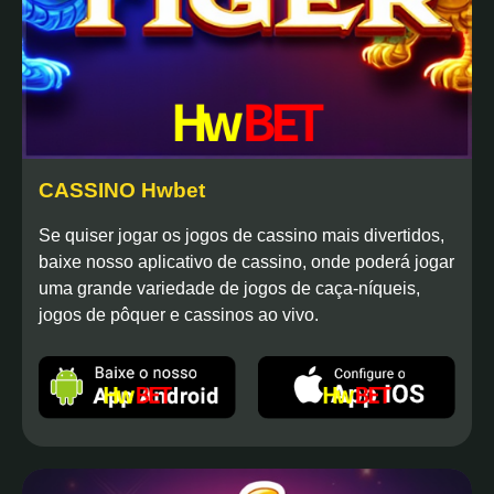
CASSINO Hwbet
Se quiser jogar os jogos de cassino mais divertidos,
baixe nosso aplicativo de cassino, onde poderá jogar
uma grande variedade de jogos de caça-níqueis,
jogos de pôquer e cassinos ao vivo.