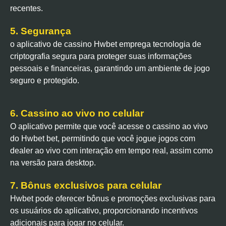
recentes.
5. Segurança
o aplicativo de cassino Hwbet emprega tecnologia de
criptografia segura para proteger suas informações
pessoais e financeiras, garantindo um ambiente de jogo
seguro e protegido.
6. Cassino ao vivo no celular
O aplicativo permite que você acesse o cassino ao vivo
do Hwbet bet, permitindo que você jogue jogos com
dealer ao vivo com interação em tempo real, assim como
na versão para desktop.
7. Bônus exclusivos para celular
Hwbet pode oferecer bônus e promoções exclusivas para
os usuários do aplicativo, proporcionando incentivos
adicionais para jogar no celular.