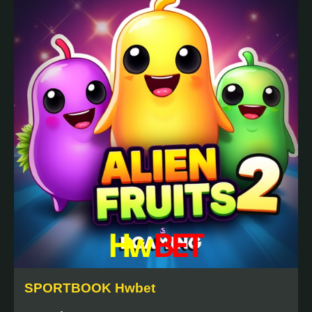
SPORTBOOK Hwbet