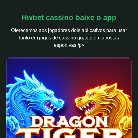
Hwbet cassino baixe o app
Oferecemos aos jogadores dois aplicativos para usar
tanto em jogos de cassino quanto em apostas
esportivas./p>