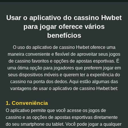
Usar o aplicativo do cassino Hwbet
para jogar oferece vários
benefícios
O uso do aplicativo de cassino Hwbet oferece uma
maneira conveniente e flexível de aproveitar seus jogos
de cassino favoritos e opções de apostas esportivas. É
uma ótima opção para jogadores que preferem jogar em
seus dispositivos móveis e querem ter a experiência do
cassino na ponta dos dedos. Aqui estão algumas das
vantagens de usar o aplicativo de cassino Hwbet bet:
1. Conveniência
O aplicativo permite que você acesse os jogos de
cassino e as opções de apostas esportivas diretamente
do seu smartphone ou tablet. Você pode jogar a qualquer